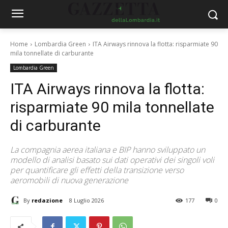
Home
Lombardia Green
ITA Airways rinnova la flotta: risparmiate 90
mila tonnellate di carburante
Lombardia Green
ITA Airways rinnova la flotta:
risparmiate 90 mila tonnellate
di carburante
La compagnia aerea italiana e BIP hanno sviluppato un
modello di analisi basato sui dati operativi dei singoli voli
per quantificare gli effetti della transizione verso
aeromobili di nuova generazione
By
redazione
8 Luglio 2026
177
0