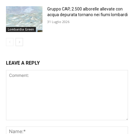
Gruppo CAP, 2.500 alborelle allevate con
acqua depurata tornano nei fiumi lombardi
31 Luglio 2026
Lombardia Green
LEAVE A REPLY
Comment:
Na