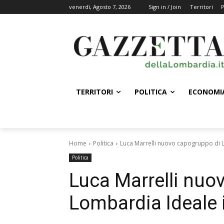
venerdì, Agosto 7, 2026
Sign in / Join
Territori
P
TERRITORI
POLITICA
ECONOMI
Home
Politica
Luca Marrelli nuovo capogruppo di L
Politica
Luca Marrelli nuo
Lombardia Ideale 