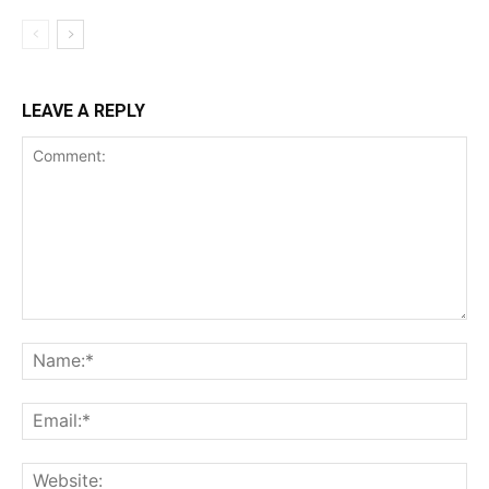
LEAVE A REPLY
Comment:
Na
Ema
Web