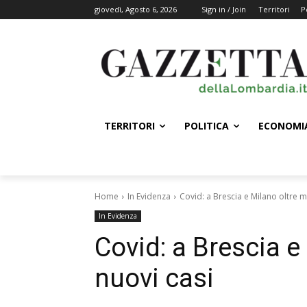
giovedì, Agosto 6, 2026
Sign in / Join
Territori
P
TERRITORI
POLITICA
ECONOMI
Home
In Evidenza
Covid: a Brescia e Milano oltre mi
In Evidenza
Covid: a Brescia e 
nuovi casi