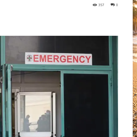
357
0