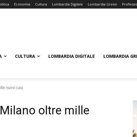
olitica
Economia
Cultura
Lombardia Digitale
Lombardia Green
Professi
A
CULTURA
LOMBARDIA DIGITALE
LOMBARDIA GR
lle nuovi casi
Milano oltre mille