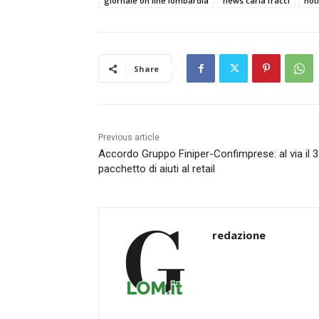
giornale on line lombardia
news carla fracci
not
Share
Previous article
Accordo Gruppo Finiper-Confimprese: al via il 3
pacchetto di aiuti al retail
redazione