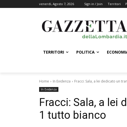
venerdì, Agosto 7, 2026
Sign in / Join
Territori
P
TERRITORI
POLITICA
ECONOMI
Home
In Evidenza
Fracci: Sala, a lei dedicato un tr
In Evidenza
Fracci: Sala, a lei
1 tutto bianco