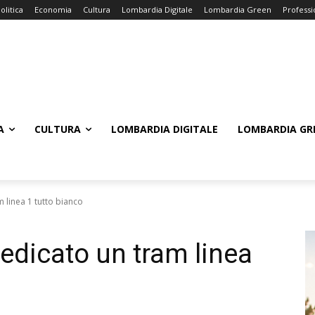
olitica
Economia
Cultura
Lombardia Digitale
Lombardia Green
Professi
A
CULTURA
LOMBARDIA DIGITALE
LOMBARDIA GR
am linea 1 tutto bianco
 dedicato un tram linea