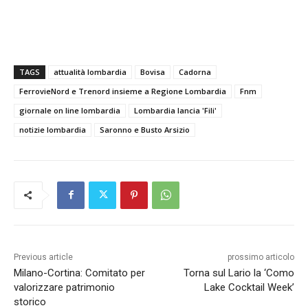
TAGS
attualità lombardia
Bovisa
Cadorna
FerrovieNord e Trenord insieme a Regione Lombardia
Fnm
giornale on line lombardia
Lombardia lancia 'Fili'
notizie lombardia
Saronno e Busto Arsizio
Previous article
prossimo articolo
Milano-Cortina: Comitato per
Torna sul Lario la ‘Como
valorizzare patrimonio
Lake Cocktail Week’
storico