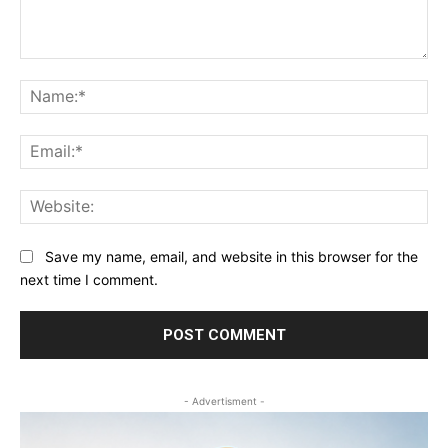
Comment:
Na
Ema
Web
Save my name, email, and website in this browser for the
next time I comment.
- Advertisment -