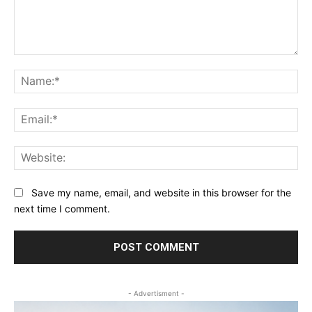
Comment:
Na
Ema
Web
Save my name, email, and website in this browser for the
next time I comment.
- Advertisment -