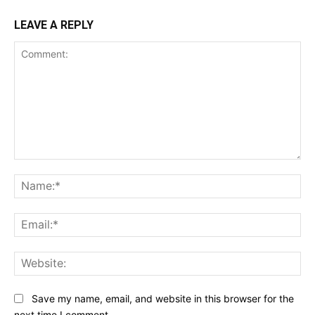
LEAVE A REPLY
Comment:
Na
Ema
Web
Save my name, email, and website in this browser for the
next time I comment.