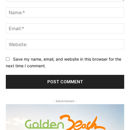
Comment:
Na
Ema
Web
Save my name, email, and website in this browser for the
next time I comment.
- Advertisment -