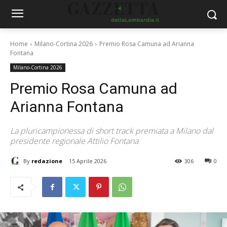
Home
Milano-Cortina 2026
Premio Rosa Camuna ad Arianna
Fontana
Milano-Cortina 2026
Premio Rosa Camuna ad
Arianna Fontana
La pluricampionessa di short track premiata a Milano dal
presidente regionale Attilio Fontana
By
redazione
15 Aprile 2026
306
0