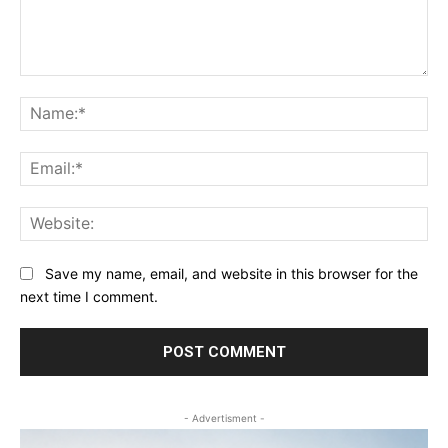
Comment:
Na
Ema
Web
Save my name, email, and website in this browser for the
next time I comment.
- Advertisment -