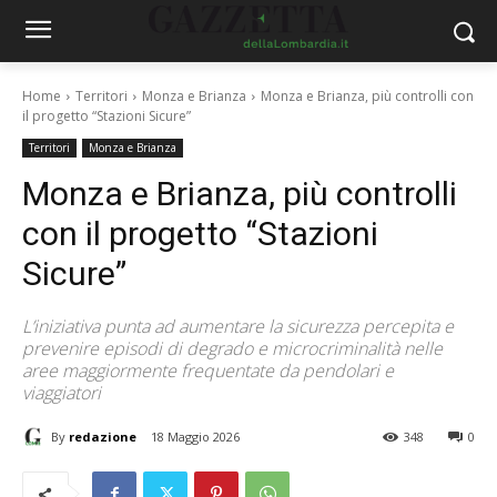
Home
Territori
Monza e Brianza
Monza e Brianza, più controlli con
il progetto “Stazioni Sicure”
Territori
Monza e Brianza
Monza e Brianza, più controlli
con il progetto “Stazioni
Sicure”
L’iniziativa punta ad aumentare la sicurezza percepita e
prevenire episodi di degrado e microcriminalità nelle
aree maggiormente frequentate da pendolari e
viaggiatori
By
redazione
18 Maggio 2026
348
0