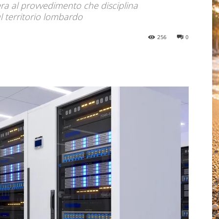
ibera al provvedimento che disciplina
ul territorio lombardo
256
0