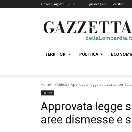
giovedì, Agosto 6, 2026
Sign in / Join
Territori
P
TERRITORI
POLITICA
ECONOMI
Home
Politica
Approvata legge su data center: focu
Politica
Approvata legge s
aree dismesse e so