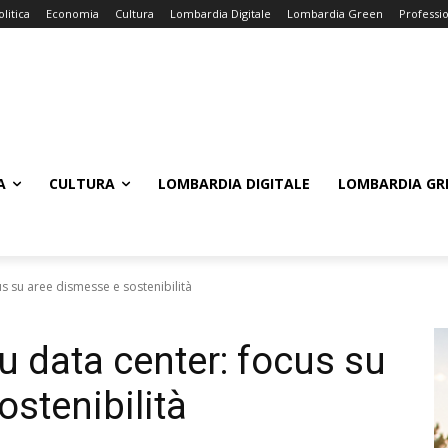
olitica
Economia
Cultura
Lombardia Digitale
Lombardia Green
Professi
A
CULTURA
LOMBARDIA DIGITALE
LOMBARDIA GR
s su aree dismesse e sostenibilità
u data center: focus su
stenibilità