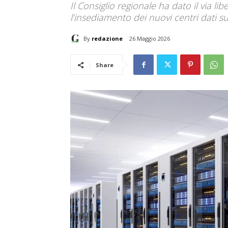
Il Consiglio regionale ha dato il via l
l’insediamento dei nuovi centri dati s
By
redazione
26 Maggio 2026
Share