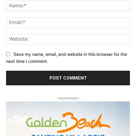
Na
Ema
Web
Save my name, email, and website in this browser for the
next time I comment.
- Advertisment -