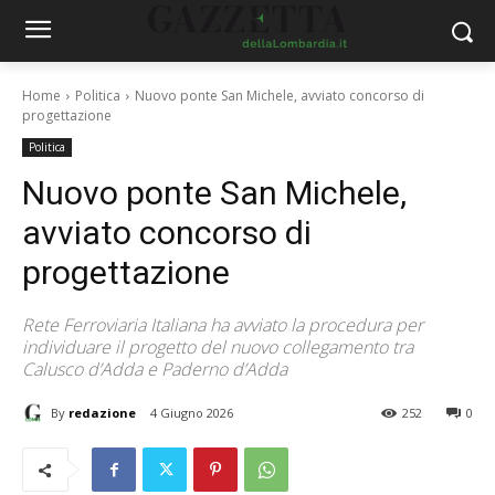
Home
Politica
Nuovo ponte San Michele, avviato concorso di
progettazione
Politica
Nuovo ponte San Michele,
avviato concorso di
progettazione
Rete Ferroviaria Italiana ha avviato la procedura per
individuare il progetto del nuovo collegamento tra
Calusco d’Adda e Paderno d’Adda
By
redazione
4 Giugno 2026
252
0