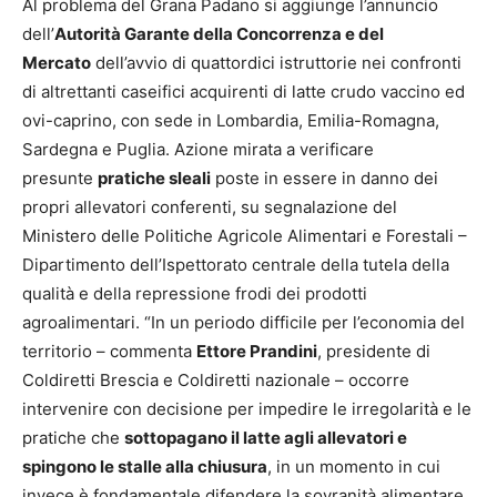
Al problema del Grana Padano si aggiunge l’annuncio
dell’
Autorità Garante della Concorrenza e del
Mercato
dell’avvio di quattordici istruttorie nei confronti
di altrettanti caseifici acquirenti di latte crudo vaccino ed
ovi-caprino, con sede in Lombardia, Emilia-Romagna,
Sardegna e Puglia. Azione mirata a verificare
presunte
pratiche sleali
poste in essere in danno dei
propri allevatori conferenti, su segnalazione del
Ministero delle Politiche Agricole Alimentari e Forestali –
Dipartimento dell’Ispettorato centrale della tutela della
qualità e della repressione frodi dei prodotti
agroalimentari. “In un periodo difficile per l’economia del
territorio – commenta
Ettore Prandini
, presidente di
Coldiretti Brescia e Coldiretti nazionale – occorre
intervenire con decisione per impedire le irregolarità e le
pratiche che
sottopagano il latte agli allevatori e
spingono le stalle alla chiusura
, in un momento in cui
invece è fondamentale difendere la sovranità alimentare