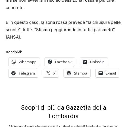
ma se non avverrà il rischio della zona rossa è più che
concreto.
E in questo caso, la zona rossa prevede “la chiusura delle
scuole”, tutte. “Stiamo peggiorando in tutti i parametri”.
(ANSA).
Condividi:
WhatsApp
Facebook
LinkedIn
Telegram
X
Stampa
E-mail
Scopri di più da Gazzetta della
Lombardia
Abbonati per ricevere gli ultimi articoli inviati alla tua e-