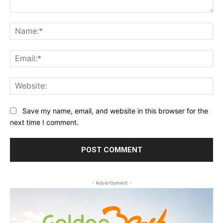
Comment:
Na
Ema
Web
Save my name, email, and website in this browser for the
next time I comment.
- Advertisment -