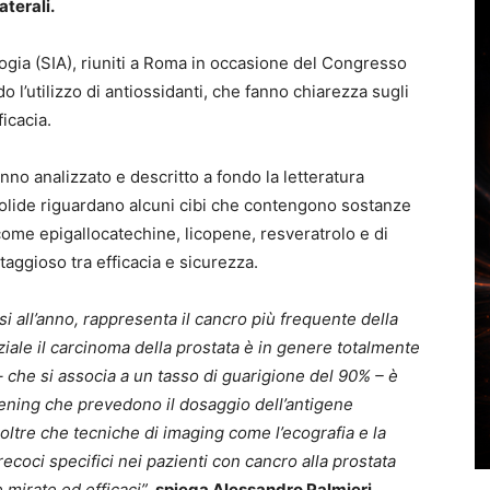
aterali.
logia (SIA), riuniti a Roma in occasione del Congresso
 l’utilizzo di antiossidanti, che fanno chiarezza sugli
icacia.
no analizzato e descritto a fondo la letteratura
 solide riguardano alcuni cibi che contengono sostanze
 come epigallocatechine, licopene, resveratrolo e di
taggioso tra efficacia e sicurezza.
si all’anno, rappresenta il cancro più frequente della
iziale il carcinoma della prostata è in genere totalmente
– che si associa a un tasso di guarigione del 90% – è
ening che prevedono il dosaggio dell’antigene
, oltre che tecniche di imaging come l’ecografia e la
ecoci specifici nei pazienti con cancro alla prostata
 mirate ed efficaci”,
spiega Alessandro Palmieri,