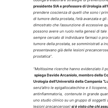
presidente SIA e professore di Urologia all’
prendere coscienza di quelli che sono i princ
di tumore della prostata, l’età avanzata e gli s
dimostrato che l’assunzione di eccessive quant
possono avere un ruolo nella genesi di tale n
sempre cercato di individuare farmaci o prod
tumore della prostata, se somministrati a in
presentavano già delle lesioni precancerose,
prostatica”
.
“Moltissime ricerche hanno evidenziato il po
spiega Davide Arcaniolo, membro della Com
Urologia dell’Università della Campania “Lui
senz’altro le epigallocatechine e il licopen
antinfiammatoria, contenute in grande quant
uno studio clinico su un gruppo di soggett
i
lesioni precancerose)
si è visto che chi a