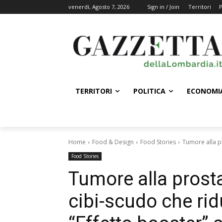
venerdì, Agosto 7, 2026
Sign in / Join
Territori
P
TERRITORI
POLITICA
ECONOMI
Home
Food & Design
Food Stories
Tumore alla pr
Food Stories
Tumore alla prosta
cibi-scudo che rid