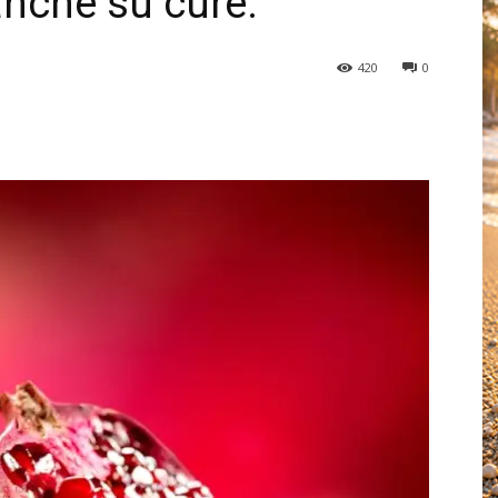
anche su cure.
420
0