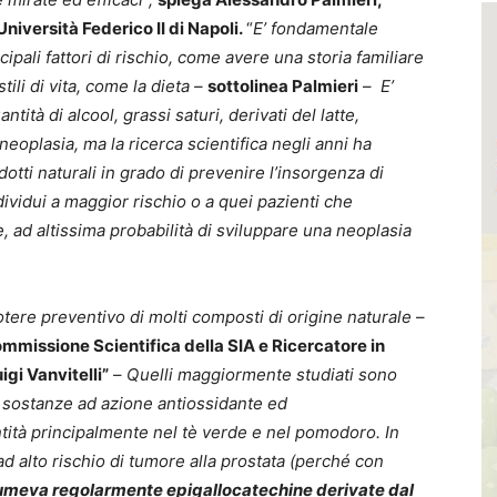
Università Federico II di Napoli.
“
E’ fondamentale
ipali fattori di rischio, come avere una storia familiare
tili di vita, come la dieta –
sottolinea Palmieri
–
E’
ità di alcool, grassi saturi, derivati del latte,
eoplasia, ma la ricerca scientifica negli anni ha
otti naturali in grado di prevenire l’insorgenza di
dividui a maggior rischio o a quei pazienti che
 ad altissima probabilità di sviluppare una neoplasia
tere preventivo di molti composti di origine naturale
–
missione Scientifica della SIA e Ricercatore in
gi Vanvitelli”
–
Quelli maggiormente studiati sono
e, sostanze ad azione antiossidante ed
ità principalmente nel tè verde e nel pomodoro. In
 ad alto rischio di tumore alla prostata (perché con
ssumeva regolarmente epigallocatechine derivate dal