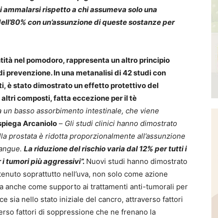
di ammalarsi rispetto a chi assumeva solo una
n dell’80% con un’assunzione di queste sostanze per
tità nel pomodoro, rappresenta un altro principio
di prevenzione. In una metanalisi di 42 studi con
i, è stato dimostrato un effetto protettivo del
altri composti, fatta eccezione per il tè
da un basso assorbimento intestinale, che viene
spiega Arcaniolo
–
Gli studi clinici hanno dimostrato
lla prostata è ridotta proporzionalmente all’assunzione
sangue.
La riduzione del rischio varia dal 12% per tutti i
 i tumori più aggressivi”.
Nuovi studi hanno dimostrato
ontenuto soprattutto nell’uva, non solo come azione
ma anche come supporto ai trattamenti anti-tumorali per
e sia nello stato iniziale del cancro, attraverso fattori
verso fattori di soppressione che ne frenano la