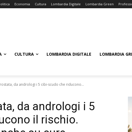
olitica
Economia
Cultura
Lombardia Digitale
Lombardia Green
Professi
A
CULTURA
LOMBARDIA DIGITALE
LOMBARDIA GR
ostata, da andrologi i 5 cibi-scudo che riducono...
ta, da andrologi i 5
ucono il rischio.