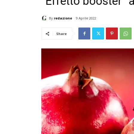
“Effetto booster” 
By
redazione
9 Aprile 2022
Share