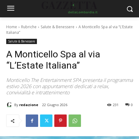
Home
Rubriche
Salute & Benessere
A Monticello Spa al via “L’Estate
Italiana”
Salute & Benessere
A Monticello Spa al via
“L’Estate Italiana”
Monticello The Entertainment SPA presenta il programma
estivo 2026 con appuntamenti dedicati a relax,
convivialità e intrattenimento
By
redazione
22 Giugno 2026
231
0