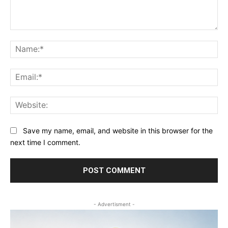
Comment:
Na
Ema
Web
Save my name, email, and website in this browser for the
next time I comment.
- Advertisment -