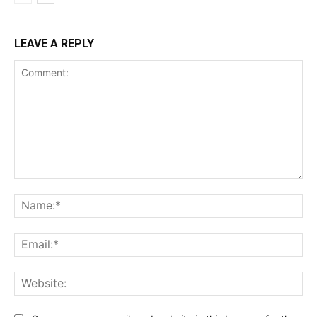
LEAVE A REPLY
Comment:
Na
Ema
Web