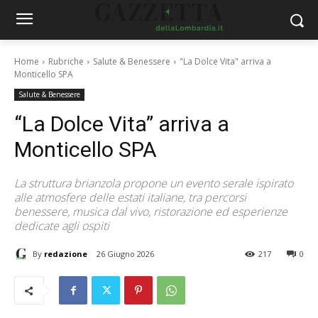
Home
Rubriche
Salute & Benessere
"La Dolce Vita" arriva a
Monticello SPA
Salute & Benessere
“La Dolce Vita” arriva a
Monticello SPA
La struttura brianzola propone un evento serale ispirato
alle atmosfere delle estati italiane, tra percorsi
benessere, musica dal vivo, ristorazione ed esperienze
dedicate agli ospiti
By
redazione
26 Giugno 2026
217
0