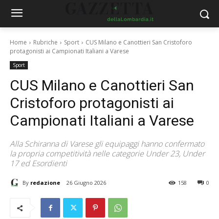
Home
Rubriche
Sport
CUS Milano e Canottieri San Cristoforo
protagonisti ai Campionati Italiani a Varese
Sport
CUS Milano e Canottieri San
Cristoforo protagonisti ai
Campionati Italiani a Varese
Alla Schiranna di Varese gli equipaggi hanno confermato
la propria competitività nelle categorie Under 23, Under
17 ed Esordienti
By
redazione
26 Giugno 2026
158
0