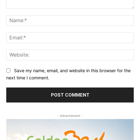
Comment:
Na
Ema
Web
Save my name, email, and website in this browser for the
next time I comment.
- Advertisment -