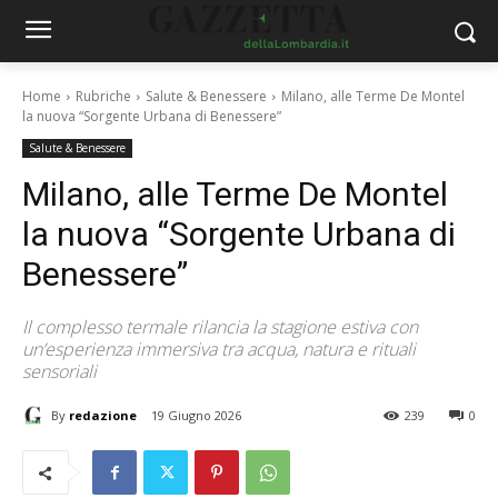
Home
Rubriche
Salute & Benessere
Milano, alle Terme De Montel
la nuova “Sorgente Urbana di Benessere”
Salute & Benessere
Milano, alle Terme De Montel
la nuova “Sorgente Urbana di
Benessere”
Il complesso termale rilancia la stagione estiva con
un’esperienza immersiva tra acqua, natura e rituali
sensoriali
By
redazione
19 Giugno 2026
239
0