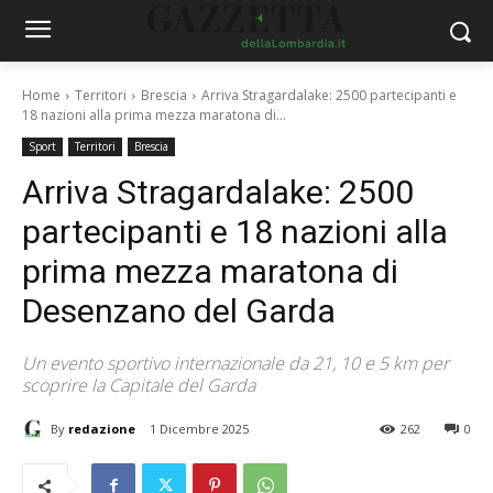
Home
Territori
Brescia
Arriva Stragardalake: 2500 partecipanti e
18 nazioni alla prima mezza maratona di...
Sport
Territori
Brescia
Arriva Stragardalake: 2500
partecipanti e 18 nazioni alla
prima mezza maratona di
Desenzano del Garda
Un evento sportivo internazionale da 21, 10 e 5 km per
scoprire la Capitale del Garda
By
redazione
1 Dicembre 2025
262
0