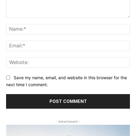
Comment:
Na
Ema
Web
Save my name, email, and website in this browser for the
next time I comment.
- Advertisment -