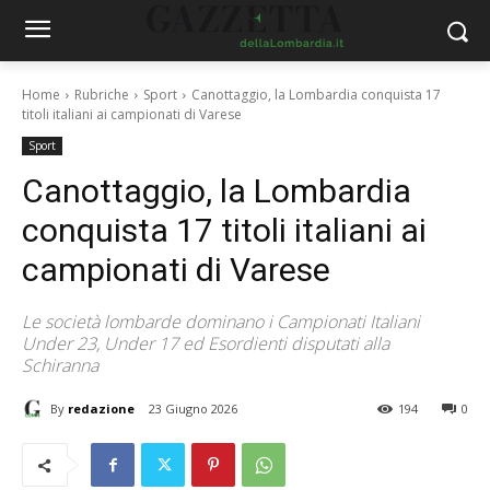
Home
Rubriche
Sport
Canottaggio, la Lombardia conquista 17
titoli italiani ai campionati di Varese
Sport
Canottaggio, la Lombardia
conquista 17 titoli italiani ai
campionati di Varese
Le società lombarde dominano i Campionati Italiani
Under 23, Under 17 ed Esordienti disputati alla
Schiranna
By
redazione
23 Giugno 2026
194
0