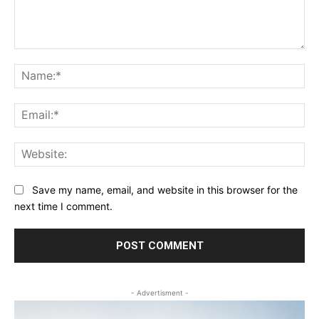
Comment:
Na
Ema
Web
Save my name, email, and website in this browser for the
next time I comment.
- Advertisment -