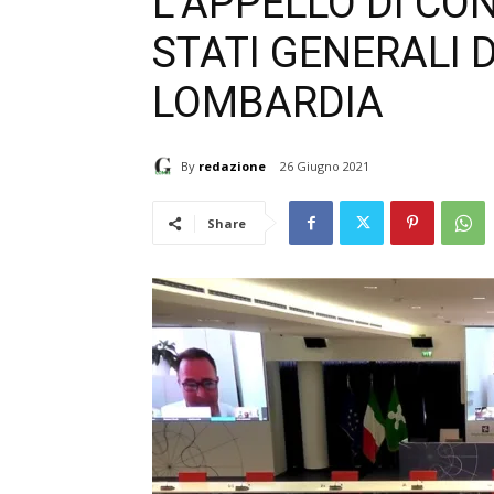
L’APPELLO DI CO
STATI GENERALI 
LOMBARDIA
By
redazione
26 Giugno 2021
Share