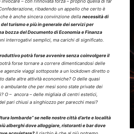
care – con rinnovata forza – proprio quella di far
ra Confederazione, ribadendo un appello che certo è
che è anche sincera convinzione della
necessità di
el turismo e più in generale dei servizi per
’ultima bozza del Documento di Economia e Finanza
ni interrogativi semplici, ma carichi di significato.
produttivo potrà forse avvenire senza coinvolgere il
otrà forse tornare a correre dimenticandosi delle
ne e agenzie viaggi sottoposte a un lockdown diretto o
to dalle altre attività economiche? O delle quasi
a o ambulante che per mesi sono state private dei
i? O – ancora – delle migliaia di centri estetici,
 del pari chiusi a singhiozzo per parecchi mesi?
ura lombarde” se nelle nostre città d’arte e località
più alberghi dove alloggiare, ristoranti e bar dove
ove acquistare?
Il rischio è che al più potremo