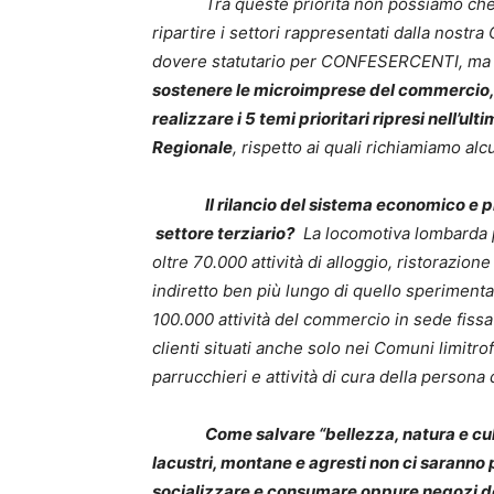
Tra queste priorità non possiamo che invo
ripartire i settori rappresentati dalla nost
dovere statutario per CONFESERCENTI, ma 
sostenere le microimprese del commercio, d
realizzare i 5 temi prioritari ripresi nell
Regionale
, rispetto ai quali richiamiamo alcu
Il rilancio del sistema economico e 
settore terziario?
La locomotiva lombarda p
oltre 70.000 attività di alloggio, ristorazio
indiretto ben più lungo di quello sperimenta
100.000 attività del commercio in sede fiss
clienti situati anche solo nei Comuni limitrof
parrucchieri e attività di cura della persona
Come salvare “bellezza, natura e cult
lacustri, montane e agresti non ci saranno 
socializzare e consumare oppure negozi d