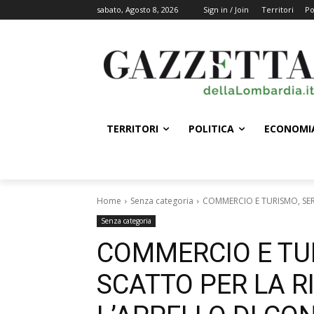
sabato, Agosto 8, 2026
Sign in / Join
Territori
Po
TERRITORI
POLITICA
ECONOMI
Home
Senza categoria
COMMERCIO E TURISMO, SER
Senza categoria
COMMERCIO E TU
SCATTO PER LA R