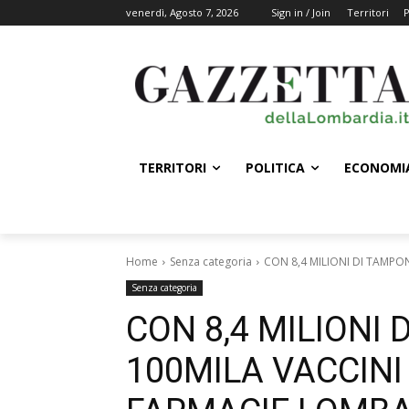
venerdì, Agosto 7, 2026
Sign in / Join
Territori
P
TERRITORI
POLITICA
ECONOMI
Home
Senza categoria
CON 8,4 MILIONI DI TAMPONI
Senza categoria
CON 8,4 MILIONI 
100MILA VACCINI 