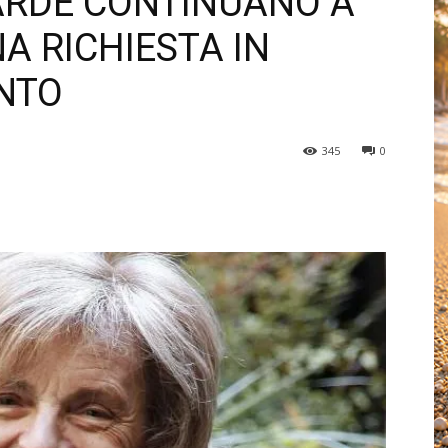
ARDE CONTINUANO A
A RICHIESTA IN
NTO
345
0