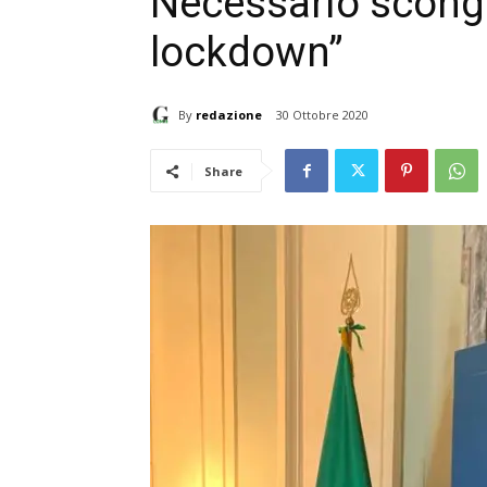
Necessario scong
lockdown”
By
redazione
30 Ottobre 2020
Share