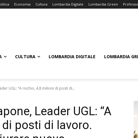
olitica
Economia
Cultura
Lombardia Digitale
Lombardia Green
Professi
A
CULTURA
LOMBARDIA DIGITALE
LOMBARDIA GR
r UGL: “A rischio, 4,8 milioni di posti di...
apone, Leader UGL: “A
 di posti di lavoro.