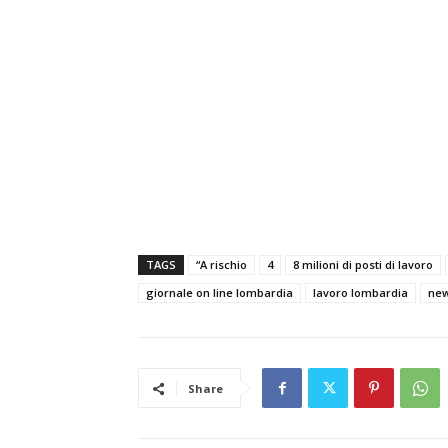
TAGS
“A rischio
4
8 milioni di posti di lavoro
giornale on line lombardia
lavoro lombardia
new
Share