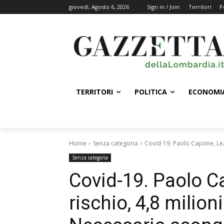
giovedì, Agosto 6, 2026
Sign in / Join
Territori
P
TERRITORI
POLITICA
ECONOMI
Home
Senza categoria
Covid-19. Paolo Capone, Leade
Senza categoria
Covid-19. Paolo C
rischio, 4,8 milioni