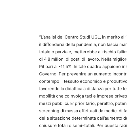
“L’analisi del Centro Studi UGL, in merito a
il diffondersi della pandemia, non lascia m
totale o parziale, metterebbe a ‘rischio fall
di 4,8 milioni di posti di lavoro. Nella migli
Pil pari al -11,5%. In tale quadro appaiono in
Governo. Per prevenire un aumento incontrol
contempo il tessuto economico e produttivo 
favorendo la didattica a distanza per tutte 
mobilità che coinvolga taxi e imprese private 
mezzi pubblici. E’ prioritario, peraltro, pote
screening di massa effettuati da medici di f
della situazione determinata dall’aumento d
chiusure totali o semi-totali. Per questa ra