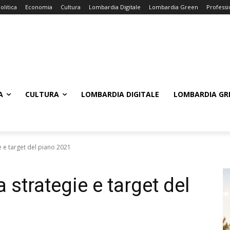
olitica
Economia
Cultura
Lombardia Digitale
Lombardia Green
Professi
A
CULTURA
LOMBARDIA DIGITALE
LOMBARDIA GR
e e target del piano 2021
 strategie e target del