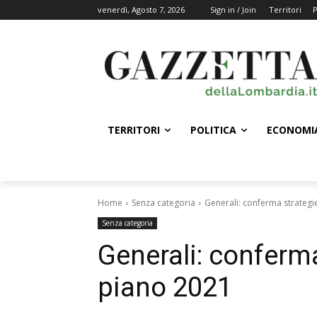
venerdì, Agosto 7, 2026
Sign in / Join
Territori
P
TERRITORI
POLITICA
ECONOMI
Home
Senza categoria
Generali: conferma strategi
Senza categoria
Generali: conferma
piano 2021