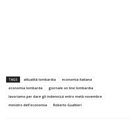
TAGS
attualità lombardia
economia italiana
economia lombarda
giornale on line lombardia
lavoriamo per dare gli indennizzi entro metà novembre
ministro dell'economia
Roberto Gualtieri