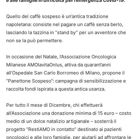
e alle famiglie in difficolt
à
per l
’
emergenza Covid-19.
Quello del caffè sospeso è un’antica tradizione
napoletana: consiste nel pagare un caffè senza berlo,
lasciando la tazzina in “stand by” per un avventore che
non se la può permettere.
In occasione del Natale, l’Associazione Oncologica
Milanese AMOlavitaOnlus, attiva da quarant’anni
all’Ospedale San Carlo Borromeo di Milano, propone il
“Panettone Sospeso”: campagna di sensibilizzazione e
raccolta fondi ispirata a questa antica usanza.
Per tutto il mese di Dicembre, chi effettuerà
all’Associazione una donazione minima di 15 euro – costo
medio di un dolce natalizio artigianale – sosterrà il
progetto “RestiAMO in contatto” destinato ai pazienti
oncologici e alle loro famiglie, per aiutarli ad affrontare le