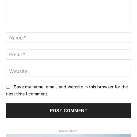
Comment:
Na
Ema
Web
Save my name, email, and website in this browser for the
next time I comment.
- Advertisment -