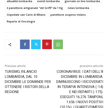
attualità lombardia
eventi lombardia
giornale on line lombardia
il panettone artigianale "del Griffi” da 1 Kg
news lombardia
Ospedale san Carlo di Milano
panettone sospeso milano
Reparto di Oncologia
Previous article
prossimo articolo
TURISMO, RILANCIO
CORONAVIRUS. I DATI DELL’8
LOMBARDIA, DAL 10
DICEMBRE IN LOMBARDIA.
DICEMBRE LE DOMANDE PER
DIMINUISCONO I RICOVERATI
OTTENERE I RISTORI DELLA
IN TERAPIA INTENSIVA (-14)
REGIONE
E NEI REPARTI (-175).
ESEGUITI 16.276 TAMPONI,
1.656 I NUOVI POSITIVI
(10,1%). I GUARITI/DIMESSI