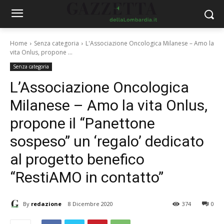
Home
Senza categoria
L'Associazione Oncologica Milanese – Amo la
vita Onlus, propone ...
Senza categoria
L’Associazione Oncologica
Milanese – Amo la vita Onlus,
propone il “Panettone
sospeso” un ‘regalo’ dedicato
al progetto benefico
“RestiAMO in contatto”
By
redazione
8 Dicembre 2020
374
0