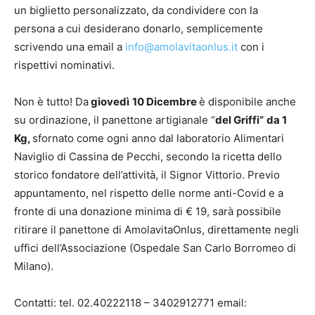
un biglietto personalizzato, da condividere con la
persona a cui desiderano donarlo, semplicemente
scrivendo una email a
info@amolavitaonlus.it
con i
rispettivi nominativi.
Non è tutto! Da
gioved
ì
10 Dicembre
è disponibile anche
su ordinazione, il panettone artigianale “
del Griffi
”
da 1
Kg,
sfornato come ogni anno dal laboratorio Alimentari
Naviglio di Cassina de Pecchi, secondo la ricetta dello
storico fondatore dell’attività, il Signor Vittorio. Previo
appuntamento, nel rispetto delle norme anti-Covid e a
fronte di una donazione minima di € 19, sarà possibile
ritirare il panettone di AmolavitaOnlus, direttamente negli
uffici dell’Associazione (Ospedale San Carlo Borromeo di
Milano).
Contatti: tel. 02.40222118 – 3402912771 email: