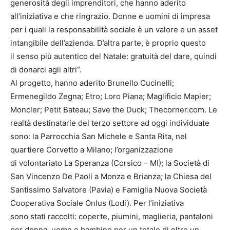
generosità degli imprenditori, che hanno aderito
all’iniziativa e che ringrazio. Donne e uomini di impresa
per i quali la responsabilità sociale è un valore e un asset
intangibile dell’azienda. D’altra parte, è proprio questo
il senso più autentico del Natale: gratuità del dare, quindi
di donarci agli altri”.
Al progetto, hanno aderito Brunello Cucinelli;
Ermenegildo Zegna; Etro; Loro Piana; Maglificio Mapier;
Moncler; Petit Bateau; Save the Duck; Thecorner.com. Le
realtà destinatarie del terzo settore ad oggi individuate
sono: la Parrocchia San Michele e Santa Rita, nel
quartiere Corvetto a Milano; l’organizzazione
di volontariato La Speranza (Corsico – MI); la Società di
San Vincenzo De Paoli a Monza e Brianza; la Chiesa del
Santissimo Salvatore (Pavia) e Famiglia Nuova Società
Cooperativa Sociale Onlus (Lodi). Per l’iniziativa
sono stati raccolti: coperte, piumini, maglieria, pantaloni
per donna, uomo e bambino per un totale di oltre un