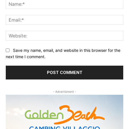
Na
Ema
Web
Save my name, email, and website in this browser for the
next time I comment.
- Advertisment -