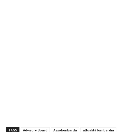
TAGS
Advisory Board
Assolombarda
attualità lombardia