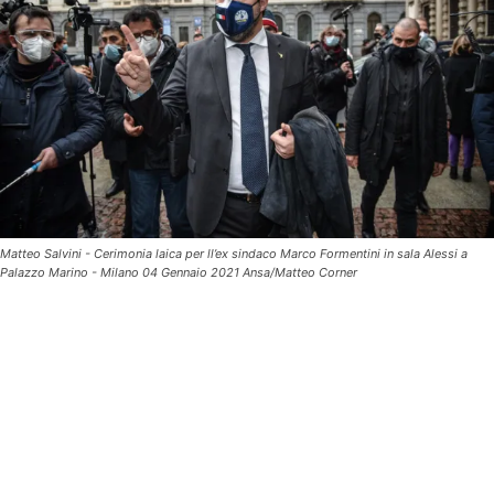
Matteo Salvini - Cerimonia laica per ll’ex sindaco Marco Formentini in sala Alessi a
Palazzo Marino - Milano 04 Gennaio 2021 Ansa/Matteo Corner