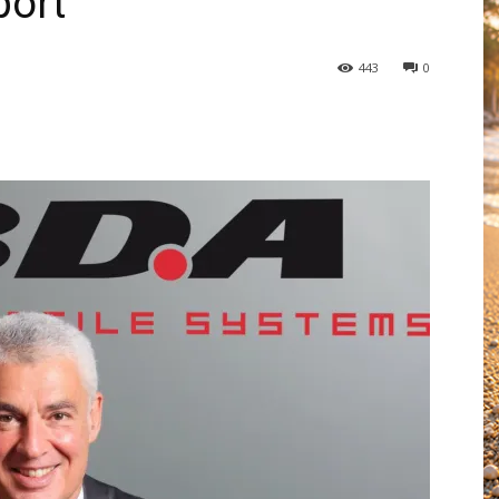
port
443
0