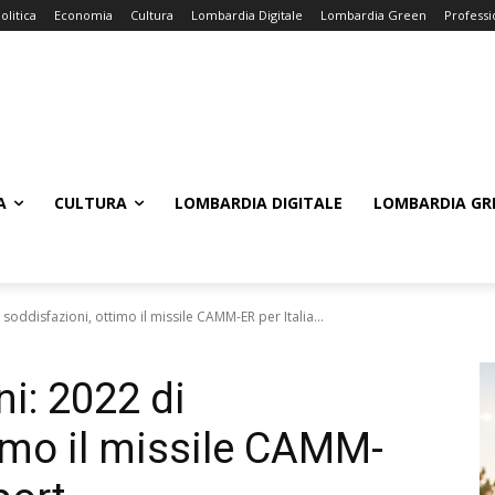
olitica
Economia
Cultura
Lombardia Digitale
Lombardia Green
Professi
A
CULTURA
LOMBARDIA DIGITALE
LOMBARDIA GR
 soddisfazioni, ottimo il missile CAMM-ER per Italia...
ni: 2022 di
timo il missile CAMM-