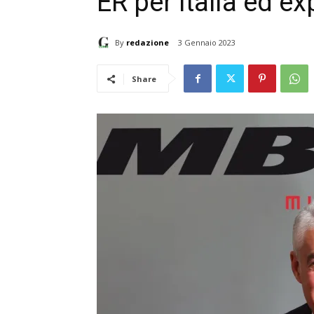
ER per Italia ed ex
By
redazione
3 Gennaio 2023
Share