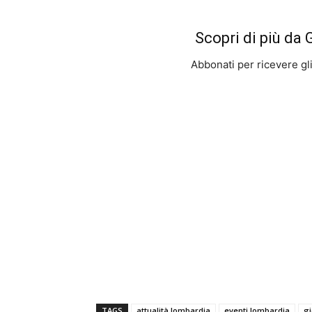
Scopri di più da
Abbonati per ricevere gli u
TAGS
attualità lombardia
eventi lombardia
gi