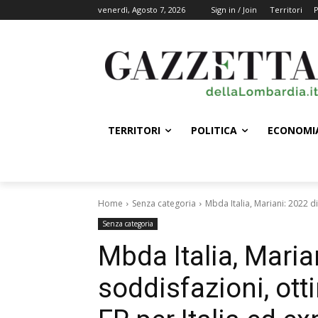
venerdì, Agosto 7, 2026
Sign in / Join
Territori
P
TERRITORI
POLITICA
ECONOMI
Home
Senza categoria
Mbda Italia, Mariani: 2022 di
Senza categoria
Mbda Italia, Maria
soddisfazioni, ot