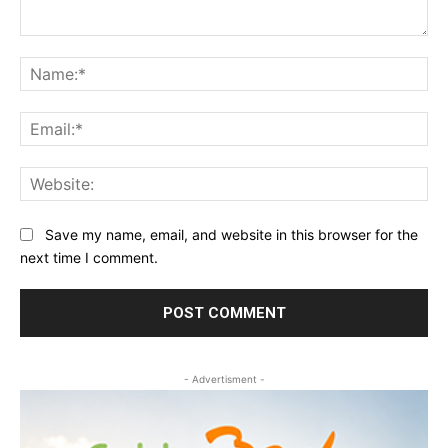
Comment:
Na
Ema
Web
Save my name, email, and website in this browser for the
next time I comment.
- Advertisment -