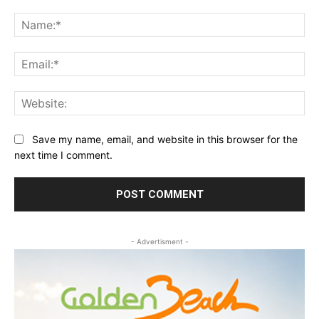
Comment:
Na
Ema
Web
Save my name, email, and website in this browser for the
next time I comment.
- Advertisment -