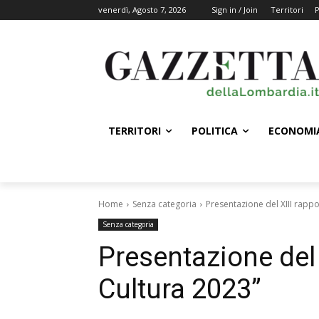
venerdì, Agosto 7, 2026
Sign in / Join
Territori
P
TERRITORI
POLITICA
ECONOMI
Home
Senza categoria
Presentazione del XIII rapp
Senza categoria
Presentazione del 
Cultura 2023”