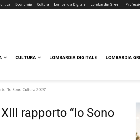
olitica
Economia
Cultura
Lombardia Digitale
Lombardia Green
Professi
A
CULTURA
LOMBARDIA DIGITALE
LOMBARDIA GR
orto "Io Sono Cultura 2023"
XIII rapporto “Io Sono