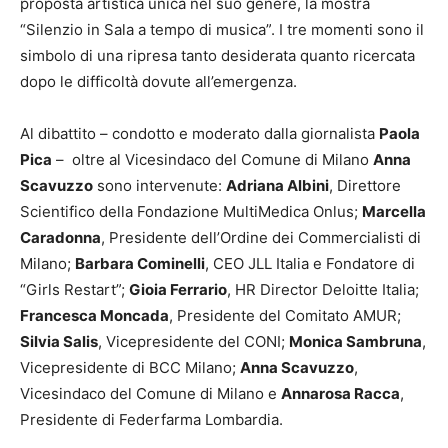
proposta artistica unica nel suo genere, la mostra
“Silenzio in Sala a tempo di musica”. I tre momenti sono il
simbolo di una ripresa tanto desiderata quanto ricercata
dopo le difficoltà dovute all’emergenza.
Al dibattito – condotto e moderato dalla giornalista
Paola
Pica
– oltre al Vicesindaco del Comune di Milano
Anna
Scavuzzo
sono intervenute:
Adriana Albini
, Direttore
Scientifico della Fondazione MultiMedica Onlus;
Marcella
Caradonna
, Presidente dell’Ordine dei Commercialisti di
Milano;
Barbara Cominelli
, CEO JLL Italia e Fondatore di
“Girls Restart”;
Gioia Ferrario
, HR Director Deloitte Italia;
Francesca Moncada
, Presidente del Comitato AMUR;
Silvia Salis
, Vicepresidente del CONI;
Monica Sambruna
,
Vicepresidente di BCC Milano;
Anna Scavuzzo
,
Vicesindaco del Comune di Milano e
Annarosa Racca
,
Presidente di Federfarma Lombardia.