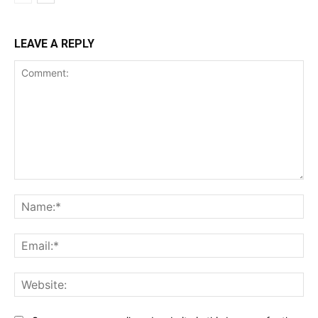
LEAVE A REPLY
Comment:
Na
Ema
Web