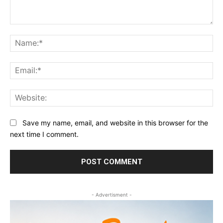
Comment:
Na
Ema
Web
Save my name, email, and website in this browser for the
next time I comment.
- Advertisment -