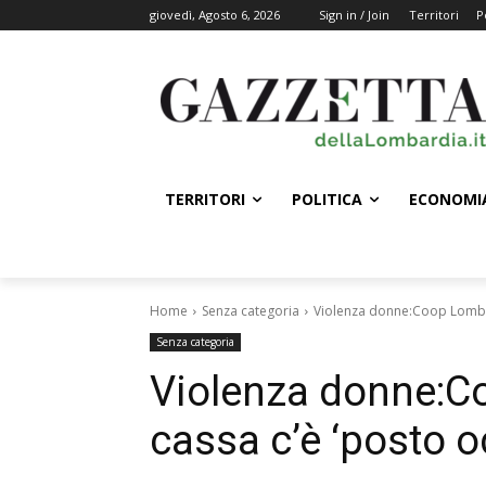
giovedì, Agosto 6, 2026
Sign in / Join
Territori
P
TERRITORI
POLITICA
ECONOMI
Home
Senza categoria
Violenza donne:Coop Lombar
Senza categoria
Violenza donne:C
cassa c’è ‘posto 