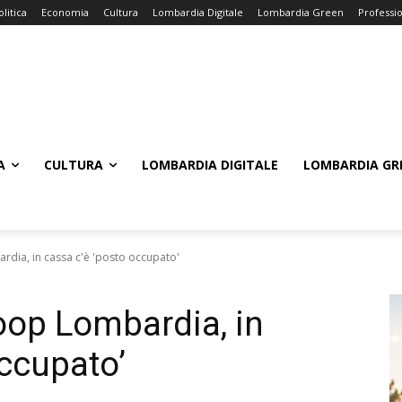
olitica
Economia
Cultura
Lombardia Digitale
Lombardia Green
Professi
A
CULTURA
LOMBARDIA DIGITALE
LOMBARDIA GR
dia, in cassa c'è 'posto occupato'
oop Lombardia, in
occupato’