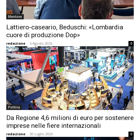
Mantova
Lattiero-caseario, Beduschi: «Lombardia
cuore di produzione Dop»
redazione
-
5 Agosto 2026
0
Politica
Da Regione 4,6 milioni di euro per sostenere
imprese nelle fiere internazionali
redazione
-
30 Luglio 2026
0