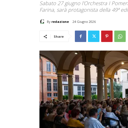
Sabato 27 giugno l'Orchestra I Pomeri
Farina, sarà protagonista della 49ª ed
By
redazione
24 Giugno 2026
Share