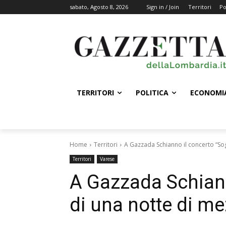
sabato, Agosto 8, 2026
Sign in / Join
Territori
Po
TERRITORI
POLITICA
ECONOMI
Home
Territori
A Gazzada Schianno il concerto “So
Territori
Varese
A Gazzada Schian
di una notte di me