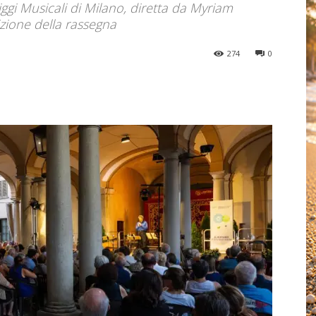
ggi Musicali di Milano, diretta da Myriam
izione della rassegna
274
0