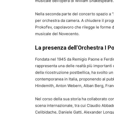
musicale dell’opera di William Shakespeare.
Nella seconda parte del concerto spazio a “
per orchestra da camera. A chiudere il progr
Prokof’ev, capolavoro che rilegge le forme d
musicale del Novecento.
La presenza dell’Orchestra I P
Fondata nel 1945 da Remigio Paone e Ferdin
rappresenta una delle realtà più importanti
della ricostruzione postbellica, ha svolto u
contemporanea in Italia, proponendo al pubbl
Hindemith, Anton Webern, Alban Berg, Fran
Nel corso della sua storia ha collaborato con 
scena internazionale, tra cui Claudio Abbad
Celibidache, Daniele Gatti, Alexander Lonqu