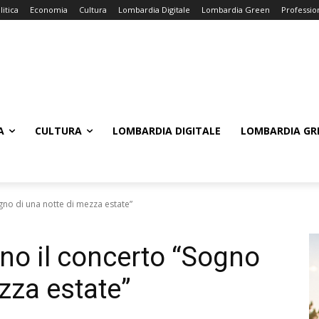
litica
Economia
Cultura
Lombardia Digitale
Lombardia Green
Professio
A
CULTURA
LOMBARDIA DIGITALE
LOMBARDIA GR
gno di una notte di mezza estate”
no il concerto “Sogno
zza estate”