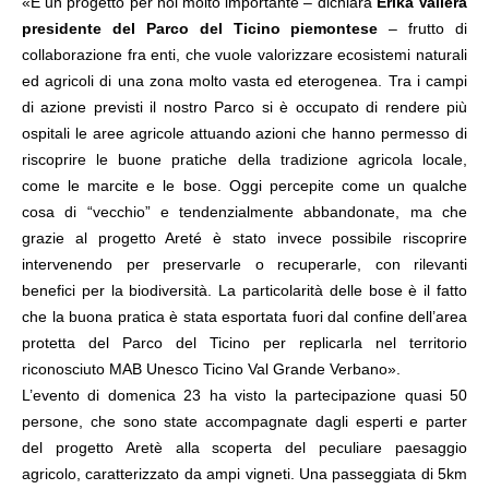
«È un progetto per noi molto importante – dichiara
Erika Vallera
presidente del Parco del Ticino piemontese
– frutto di
collaborazione fra enti, che vuole valorizzare ecosistemi naturali
ed agricoli di una zona molto vasta ed eterogenea. Tra i campi
di azione previsti il nostro Parco si è occupato di rendere più
ospitali le aree agricole attuando azioni che hanno permesso di
riscoprire le buone pratiche della tradizione agricola locale,
come le marcite e le bose. Oggi percepite come un qualche
cosa di “vecchio” e tendenzialmente abbandonate, ma che
grazie al progetto Areté è stato invece possibile riscoprire
intervenendo per preservarle o recuperarle, con rilevanti
benefici per la biodiversità. La particolarità delle bose è il fatto
che la buona pratica è stata esportata fuori dal confine dell’area
protetta del Parco del Ticino per replicarla nel territorio
riconosciuto MAB Unesco Ticino Val Grande Verbano».
L’evento di domenica 23 ha visto la partecipazione quasi 50
persone, che sono state accompagnate
dagli esperti e parter
del progetto Aretè alla scoperta del peculiare paesaggio
agricolo, caratterizzato da ampi vigneti. Una passeggiata di 5km