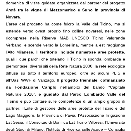
domenica di visite guidate organizzata dai partner del progetto
Aretè
tra le vigne di Mezzomerico e Suno in provincia di
Novara
.
L’area del progetto ha come fulcro la Valle del Ticino, ma si
estende verso ovest proprio fino colline novaresi, nelle zone
ricomprese nella Riserva MAB UNESCO Ticino Valgrande
Verbano, e scende verso la Lomellina, mentre a est raggiunge
l’Alto Milanese. Il
territorio include numerose aree protette
,
quali i due parchi che tutelano il Ticino in sponda lombarda e
piemontese, diversi siti della Rete Natura 2000, la rete ecologica
diffusa su tutto il territorio europeo, oltre ad alcuni PLIS e
all’Oasi WWF di Vanzago. Il
progetto triennale,
cofinanziato
da Fondazione Cariplo
nell’ambito del bando “Capitale
Naturale 2018”, è
guidato dal Parco Lombardo Valle del
Ticino
e può contare sulle competenze di un ampio gruppo di
partner: l’Ente di gestione delle aree protette del Ticino e del
Lago Maggiore, la Provincia di Pavia, l’Associazione Irrigazione
Est Sesia, il Consorzio di Bonifica Est Ticino Villoresi, l’Università
degli Studi di Milano, l’Istituto di Ricerca sulle Acque – Consiglio