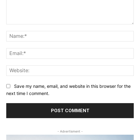
Comment:
Na
Ema
Web
Save my name, email, and website in this browser for the
next time I comment.
- Advertisment -