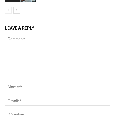
LEAVE A REPLY
Comment:
Na
Ema
Web