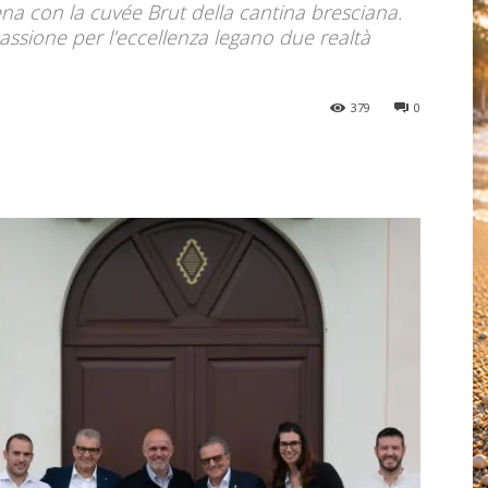
ena con la cuvée Brut della cantina bresciana.
 passione per l’eccellenza legano due realtà
379
0