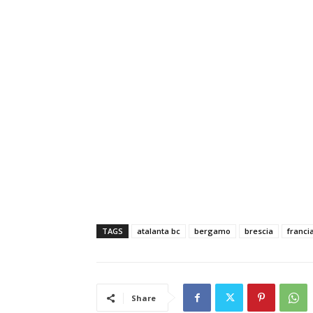
TAGS
atalanta bc
bergamo
brescia
franci
Share