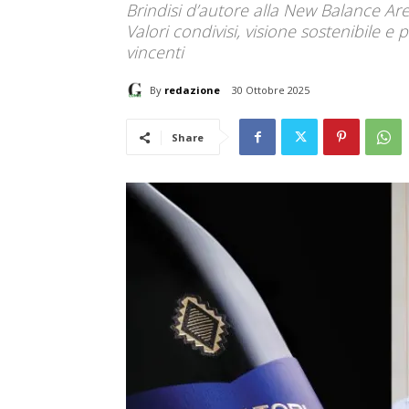
Brindisi d’autore alla New Balance Ar
Valori condivisi, visione sostenibile e
vincenti
By
redazione
30 Ottobre 2025
Share