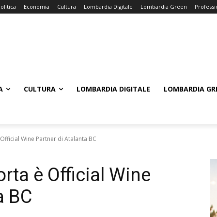
olitica
Economia
Cultura
Lombardia Digitale
Lombardia Green
Professi
A
CULTURA
LOMBARDIA DIGITALE
LOMBARDIA GR
Official Wine Partner di Atalanta BC
rta è Official Wine
a BC