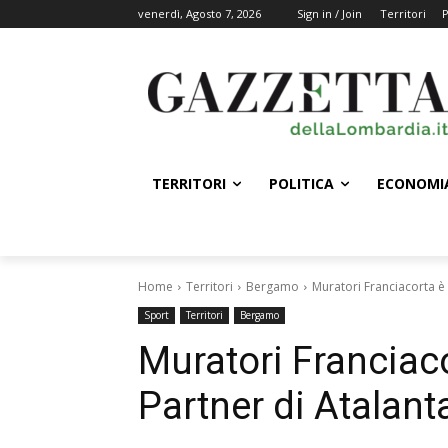
venerdì, Agosto 7, 2026
Sign in / Join
Territori
P
TERRITORI
POLITICA
ECONOMI
Home
Territori
Bergamo
Muratori Franciacorta è 
Sport
Territori
Bergamo
Muratori Franciaco
Partner di Atalant