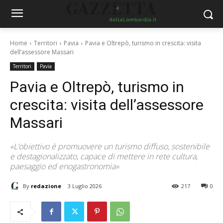
Home
Territori
Pavia
Pavia e Oltrepò, turismo in crescita: visita
dell’assessore Massari
Territori
Pavia
Pavia e Oltrepò, turismo in
crescita: visita dell’assessore
Massari
«L’obiettivo è promuovere un turismo diffuso, sostenibile
e destagionalizzato, capace di mettere in rete cultura,
paesaggio ed enogastronomia»
By
redazione
3 Luglio 2026
217
0