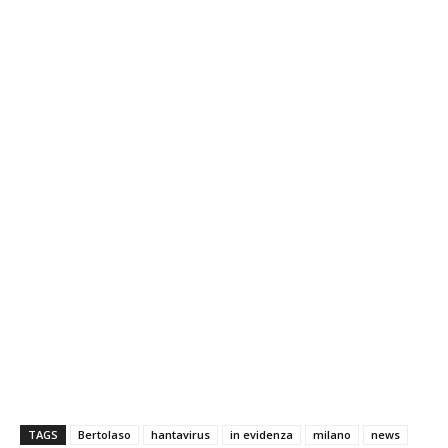
TAGS
Bertolaso
hantavirus
in evidenza
milano
news