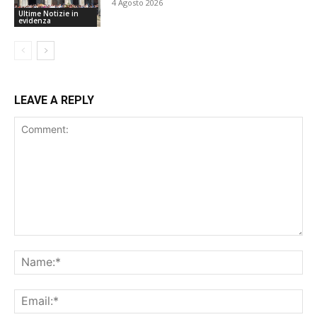
4 Agosto 2026
Ultime Notizie in
evidenza
LEAVE A REPLY
Comment:
Na
Ema