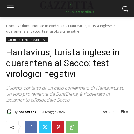
Home
Ultime Notizie in evidenza
Hantavirus, turista inglese in
quarantena al Sacco: test virologici negativi
Ultime Notizie in evidenza
Hantavirus, turista inglese in
quarantena al Sacco: test
virologici negativi
L’uomo, contatto di un caso confermato di Hantavirus su
un volo proveniente da Sant’Elena, è ricoverato in
isolamento all’ospedale Sacco
By
redazione
13 Maggio 2026
214
0