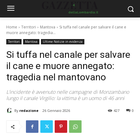
Home
Territori
Mantova
Si tuffa nel canale per salvare il cane e
muore annegato: tragedia...
Territori
Mantova
Ultime Notizie in evidenza
Si tuffa nel canale per salvare
il cane e muore annegato:
tragedia nel mantovano
L’incidente è avvenuto nelle campagne di Monzambano
lungo il canale Virgilio: la vittima è un uomo di 46 anni
By
redazione
26 Gennaio 2026
427
0