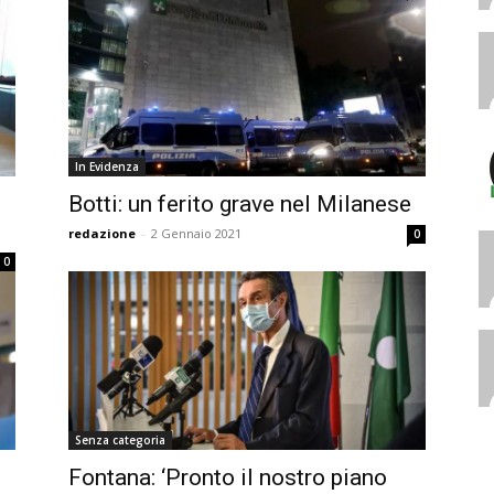
In Evidenza
Botti: un ferito grave nel Milanese
redazione
-
2 Gennaio 2021
0
0
Senza categoria
Fontana: ‘Pronto il nostro piano