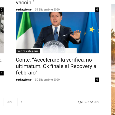
vaccini’
redazione
-
31 Dicembre 2020
0
0
Senza categoria
a
Conte: “Accelerare la verifica, no
ultimatum. Ok finale al Recovery a
febbraio”
0
redazione
-
30 Dicembre 2020
0
939
Page 892 of 939