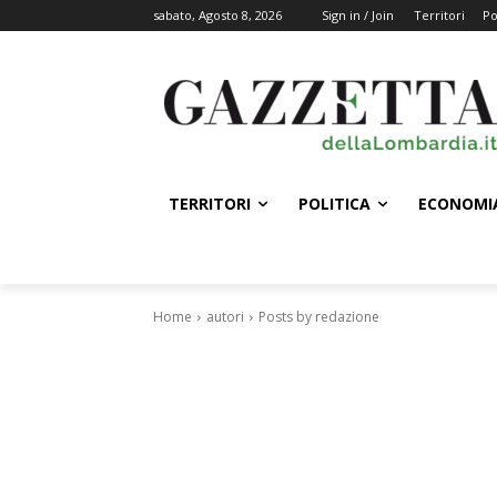
sabato, Agosto 8, 2026
Sign in / Join
Territori
Po
TERRITORI
POLITICA
ECONOMI
Home
autori
Posts by redazione