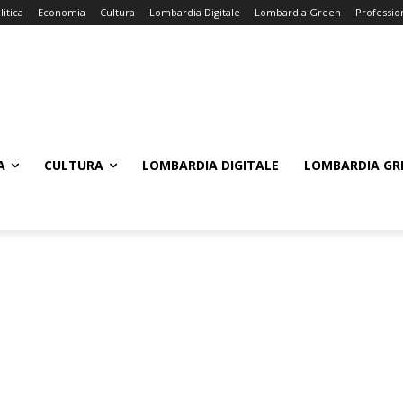
litica
Economia
Cultura
Lombardia Digitale
Lombardia Green
Professio
A
CULTURA
LOMBARDIA DIGITALE
LOMBARDIA GR