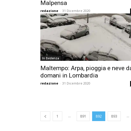
Malpensa
redazione
-
31 Dicembre 2020
In Evidenza
Maltempo: Arpa, pioggia e neve d
domani in Lombardia
redazione
-
31 Dicembre 2020
...
...
1
891
892
893