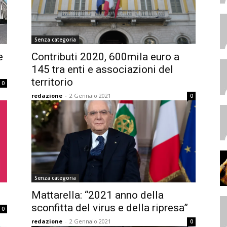
Senza categoria
e
Contributi 2020, 600mila euro a
145 tra enti e associazioni del
territorio
0
redazione
-
2 Gennaio 2021
0
Senza categoria
Mattarella: “2021 anno della
sconfitta del virus e della ripresa”
0
redazione
-
2 Gennaio 2021
0