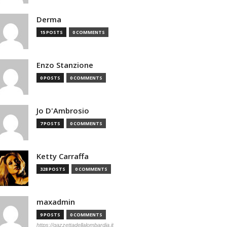
Derma
15 POSTS
0 COMMENTS
Enzo Stanzione
0 POSTS
0 COMMENTS
Jo D'Ambrosio
7 POSTS
0 COMMENTS
Ketty Carraffa
328 POSTS
0 COMMENTS
maxadmin
9 POSTS
0 COMMENTS
https://gazzettadellalombardia.it