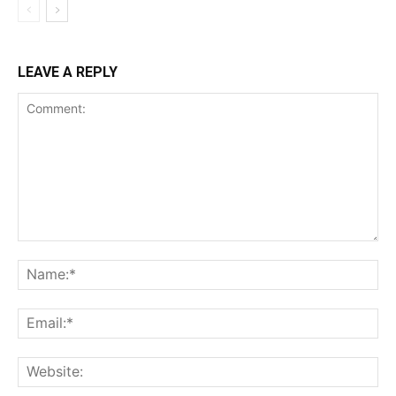
LEAVE A REPLY
Comment:
Na
Ema
Web