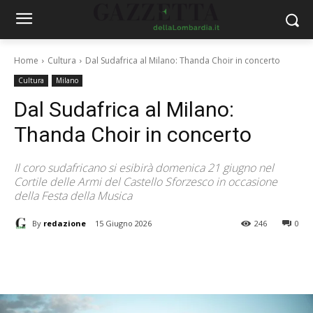
Home
Cultura
Dal Sudafrica al Milano: Thanda Choir in concerto
Cultura
Milano
Dal Sudafrica al Milano:
Thanda Choir in concerto
Il coro sudafricano si esibirà domenica 21 giugno nel
Cortile delle Armi del Castello Sforzesco in occasione
della Festa della Musica
By
redazione
15 Giugno 2026
246
0