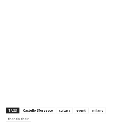
TAGS
Castello Sforzesco
cultura
eventi
milano
thanda choir