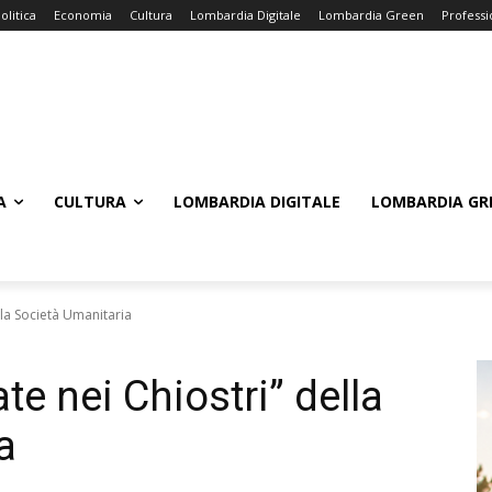
olitica
Economia
Cultura
Lombardia Digitale
Lombardia Green
Professi
A
CULTURA
LOMBARDIA DIGITALE
LOMBARDIA GR
lla Società Umanitaria
te nei Chiostri” della
a