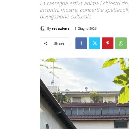
La rassegna estiva anima i chiostri ri
incontri, mostre, concerti e spettacoli:
divulgazione culturale
By
redazione
18 Giugno 2026
Share