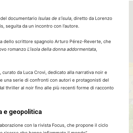
ne del documentario
Isulas de s’isula
, diretto da
Lorenzo
s, seguita da un incontro con l’autore.
a dello scrittore spagnolo
Arturo Pérez-Reverte
, che
nuovo romanzo
L’isola della donna addormentata
,
”, curato da
Luca Crovi
, dedicato alla narrativa noir e
na serie di confronti con autori e protagonisti del
 thriller al noir fino alle più recenti forme di racconto
a e geopolitica
aborazione con la rivista Focus, che propone il ciclo
elle risorse che hanno infiammato il mondo”.