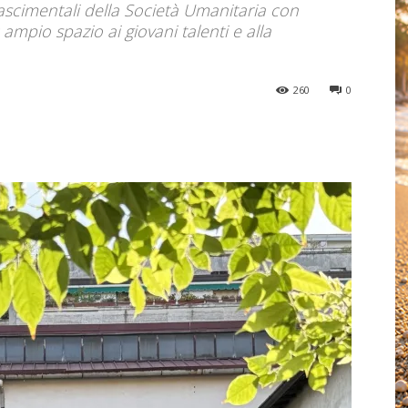
nascimentali della Società Umanitaria con
 ampio spazio ai giovani talenti e alla
260
0