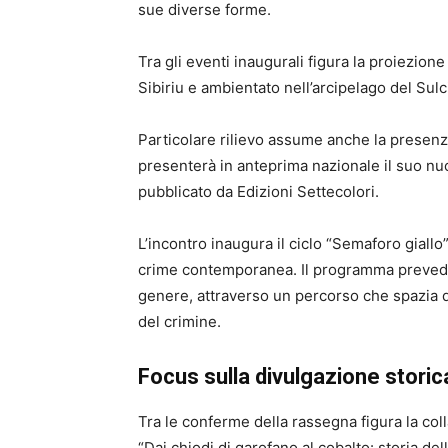
sue diverse forme.
Tra gli eventi inaugurali figura la proiezio
Sibiriu
e ambientato nell’arcipelago del Sulci
Particolare rilievo assume anche la presenz
presenterà in anteprima nazionale il suo 
pubblicato da
Edizioni Settecolori
.
L’incontro inaugura il ciclo “Semaforo giallo
crime contemporanea. Il programma prevede u
genere, attraverso un percorso che spazia dal
del crimine.
Focus sulla divulgazione storic
Tra le conferme della rassegna figura la coll
“Dai chiodi di garofano al cobalto: storia d