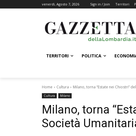
venerdì, Agosto 7, 2026
Sign in / Join
Territori
P
TERRITORI
POLITICA
ECONOMI
Home
Cultura
Milano, torna “Estate nei Chiostri” de
Cultura
Milano
Milano, torna “Esta
Società Umanitari