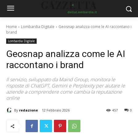
Home
Lombardia Digitale
Geosnap analizza come le AI raccontano i
brand
Lombardia Digitale
Geosnap analizza come le AI
raccontano i brand
Il servizio, sviluppato da Maind Group, monitora le
risposte di ChatGPT, Gemini e Perplexity per aiutare le
aziende a comprendere come cambia la reputazione
online
By
redazione
12 Febbraio 2026
457
0