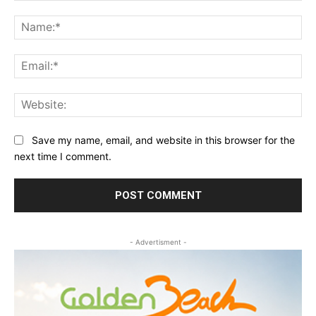
Comment:
Na
Ema
Web
Save my name, email, and website in this browser for the
next time I comment.
- Advertisment -