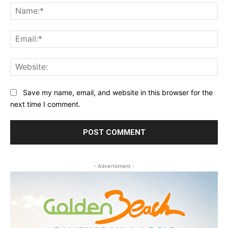
Na
Ema
Web
Save my name, email, and website in this browser for the
next time I comment.
- Advertisment -