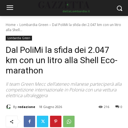
Home
Lombardia Green
Dal PoliMi la sfida dei 2.047 km con un litro
alla Shell...
Lombardia Green
Dal PoliMi la sfida dei 2.047
km con un litro alla Shell Eco-
marathon
Il team Green Mecc dell’ateneo milanese parteciperà alla
competizione internazionale in Polonia con una vettura
elettrica ultraleggera
By
redazione
18 Giugno 2026
216
0