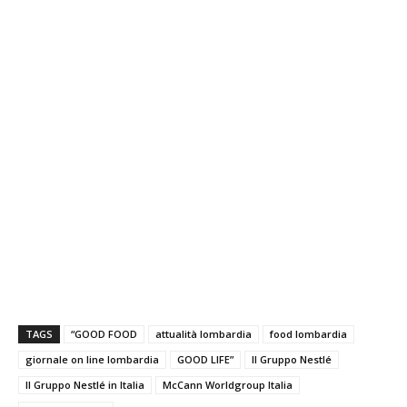
TAGS
“GOOD FOOD
attualità lombardia
food lombardia
giornale on line lombardia
GOOD LIFE”
Il Gruppo Nestlé
Il Gruppo Nestlé in Italia
McCann Worldgroup Italia